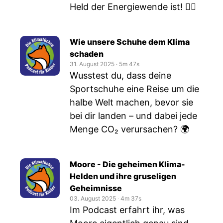
Held der Energiewende ist! 🦸‍♂️
Wie unsere Schuhe dem Klima
schaden
31. August 2025
‧
5m 47s
Wusstest du, dass deine
Sportschuhe eine Reise um die
halbe Welt machen, bevor sie
bei dir landen – und dabei jede
Menge CO₂ verursachen? 🌍
Moore - Die geheimen Klima-
Helden und ihre gruseligen
Geheimnisse
03. August 2025
‧
4m 37s
Im Podcast erfahrt ihr, was