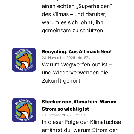
einen echten „Superhelden“
des Klimas – und darüber,
warum es sich lohnt, ihn
gemeinsam zu schützen.
Recycling: Aus Alt mach Neu!
23. November 2025
‧
4m 57s
Warum Wegwerfen out ist –
und Wiederverwenden die
Zukunft gehört
Stecker rein, Klima fein! Warum
Strom so wichtig ist
19. October 2025
‧
6m 13s
In dieser Folge der Klimafüchse
erfährst du, warum Strom der