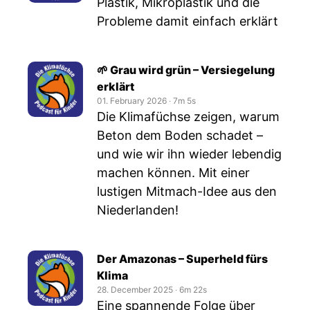
Plastik, Mikroplastik und die
Probleme damit einfach erklärt
🌱 Grau wird grün – Versiegelung
erklärt
01. February 2026
‧
7m 5s
Die Klimafüchse zeigen, warum
Beton dem Boden schadet –
und wie wir ihn wieder lebendig
machen können. Mit einer
lustigen Mitmach-Idee aus den
Niederlanden!
Der Amazonas – Superheld fürs
Klima
28. December 2025
‧
6m 22s
Eine spannende Folge über